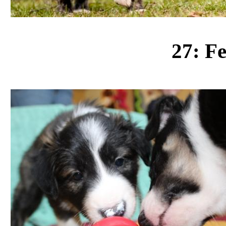
27: F