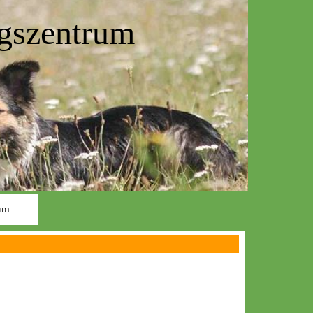
gszentrum
um