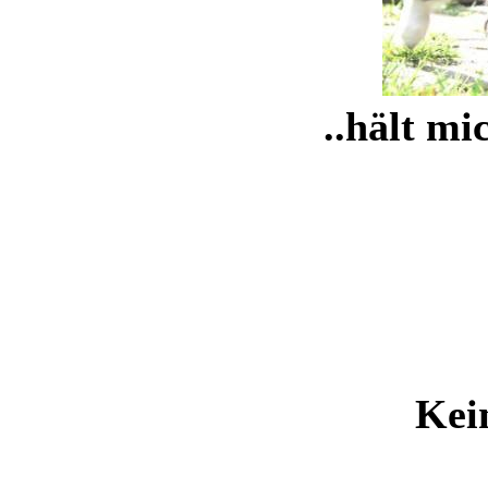
..hält mi
Kei