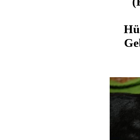
(
Hü
Ge