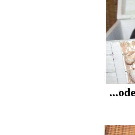
...od