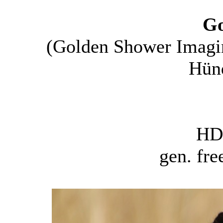
Go
(Golden Shower Imagin
Hünd
HD 
gen. fre