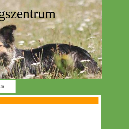
gszentrum
um